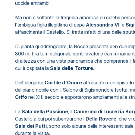
uccide entrambi.
Ma non è soltanto la tragedia amorosa o i celebri per
l'ambigua figlia illegittima di papa
Alessandro VI
, e
Sig
affascinante il Castello. Si tratta infatti di una delle str
Di pianta quadrangolare, la Rocca presenta ben due impon
800 m. Fra torri poligonali, ponti levatoi e camminamenti
di altezza con una vista panoramica che comprende il
cui è ospitata la
Sala delle Torture
.
Dall'elegante
Cortile d'Onore
affrescato con episodi m
del piano nobile con il Salone di Sigismondo e Isotta, m
Grifo
nel XIII secolo e apportarono ampliamenti alla stru
La
Sala della Passione
, il
Camerino di Lucrezia Bor
Castello a cui poi subentrarono i
Della Rovere
, che vi
Sala dei Putti
, sono solo alcune delle interessanti sal
durante la visita.