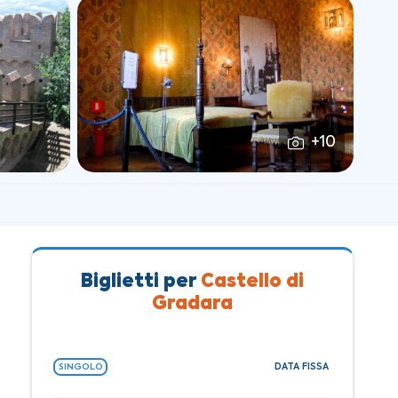
+10
Biglietti per
Castello di
Gradara
DATA FISSA
SINGOLO