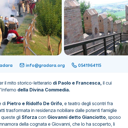
radara
info@gradara.org
0541964115
r il mito storico-letterario
di Paolo e Francesca,
il cui
l'Inferno
della Divina Commedia.
e di
Pietro e Ridolfo De Grifo
, e teatro degli scontri fra
ti trasformata in residenza nobiliare dalle potenti famiglie
 queste gli
Sforza
con
Giovanni detto Gianciotto
, sposo
i innamora della cognata e Giovanni, che lo ha scoperto, li