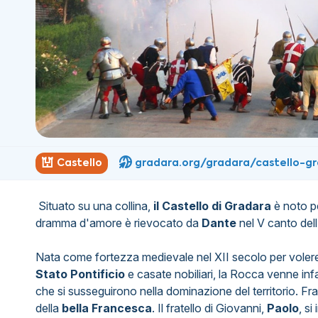
Castello
gradara.org/gradara/castello-g
Situato su una collina,
il Castello di Gradara
è noto pe
dramma d'amore è rievocato da
Dante
nel V canto del
Nata come fortezza medievale nel XII secolo per voler
Stato Pontificio
e casate nobiliari, la Rocca venne infat
che si susseguirono nella dominazione del territorio. Fra
della
bella Francesca
. Il fratello di Giovanni,
Paolo
, s