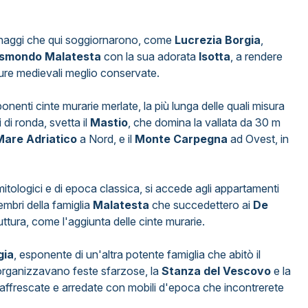
sonaggi che qui soggiornarono, come
Lucrezia Borgia
,
ismondo Malatesta
con la sua adorata
Isotta
, a rendere
utture medievali meglio conservate.
enti cinte murarie merlate, la più lunga delle quali misura
 di ronda, svetta il
Mastio
, che domina la vallata da 30 m
Mare Adriatico
a Nord, e il
Monte Carpegna
ad Ovest, in
itologici e di epoca classica, si accede agli appartamenti
embri della famiglia
Malatesta
che succedettero ai
De
ttura, come l'aggiunta delle cinte murarie.
gia
, esponente di un'altra potente famiglia che abitò il
 organizzavano feste sfarzose, la
Stanza del Vescovo
e la
e affrescate e arredate con mobili d'epoca che incontrerete