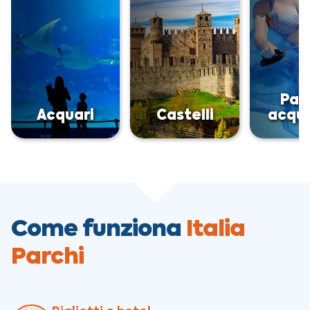
Par
Acquari
Castelli
acqua
Come funziona
Italia
Parchi