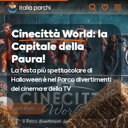
Cinecittà World
: la
Capitale della
Paura!
La festa più spettacolare di
Halloween è nel Parco divertimenti
del cinema e della TV
Scopri di più