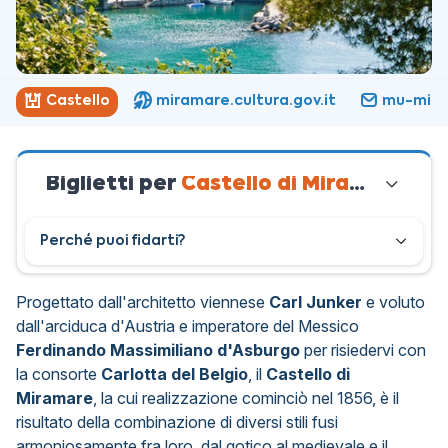
Castello
miramare.cultura.gov.it
mu-mira@
Biglietti per
Castello di Miramare
Perché puoi fidarti?
Progettato dall'architetto viennese
Carl Junker
e voluto
dall'arciduca d'Austria e imperatore del Messico
Ferdinando Massimiliano d'Asburgo
per risiedervi con
la consorte
Carlotta del Belgio
, il
Castello di
Miramare
, la cui realizzazione cominciò nel 1856, è il
risultato della combinazione di diversi stili fusi
armoniosamente fra loro, dal gotico al medievale e il