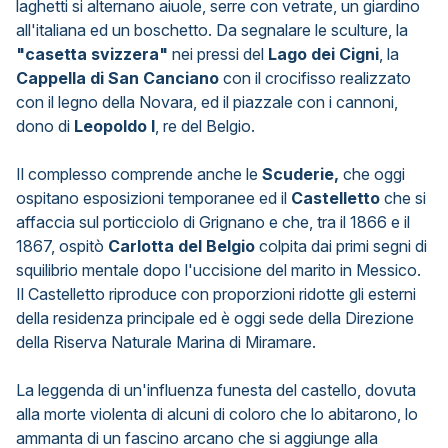
laghetti si alternano aiuole, serre con vetrate, un giardino
all'italiana ed un boschetto. Da segnalare le sculture, la
"casetta svizzera"
nei pressi del
Lago dei Cigni
, la
Cappella di San Canciano
con il crocifisso realizzato
con il legno della Novara, ed il piazzale con i cannoni,
dono di
Leopoldo I
, re del Belgio.
Il complesso comprende anche le
Scuderie,
che oggi
ospitano esposizioni temporanee ed il
Castelletto
che si
affaccia sul porticciolo di Grignano e che, tra il 1866 e il
1867, ospitò
Carlotta del Belgio
colpita dai primi segni di
squilibrio mentale dopo l'uccisione del marito in Messico.
Il Castelletto riproduce con proporzioni ridotte gli esterni
della residenza principale ed è oggi sede della Direzione
della Riserva Naturale Marina di Miramare.
La leggenda di un'influenza funesta del castello, dovuta
alla morte violenta di alcuni di coloro che lo abitarono, lo
ammanta di un fascino arcano che si aggiunge alla