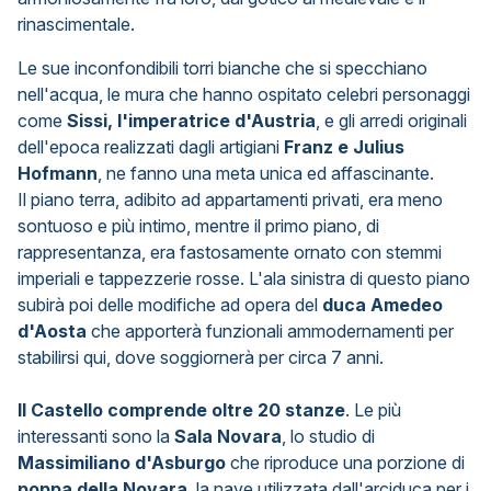
rinascimentale.
Le sue inconfondibili torri bianche che si specchiano
nell'acqua, le mura che hanno ospitato celebri personaggi
come
Sissi, l'imperatrice d'Austria
, e gli arredi originali
dell'epoca realizzati dagli artigiani
Franz e Julius
Hofmann
, ne fanno una meta unica ed affascinante.
Il piano terra, adibito ad appartamenti privati, era meno
sontuoso e più intimo, mentre il primo piano, di
rappresentanza, era fastosamente ornato con stemmi
imperiali e tappezzerie rosse. L'ala sinistra di questo piano
subirà poi delle modifiche ad opera del
duca Amedeo
d'Aosta
che apporterà funzionali ammodernamenti per
stabilirsi qui, dove soggiornerà per circa 7 anni.
Il Castello comprende oltre 20 stanze
. Le più
interessanti sono la
Sala Novara
, lo studio di
Massimiliano d'Asburgo
che riproduce una porzione di
poppa della Novara
, la nave utilizzata dall'arciduca per i