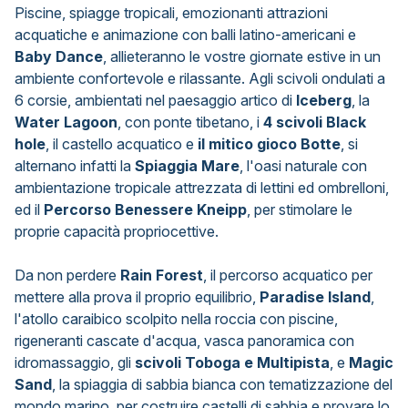
Piscine, spiagge tropicali, emozionanti attrazioni
acquatiche e animazione con balli latino-americani e
Baby Dance
, allieteranno le vostre giornate estive in un
ambiente confortevole e rilassante. Agli scivoli ondulati a
6 corsie, ambientati nel paesaggio artico di
Iceberg
, la
Water Lagoon
, con ponte tibetano, i
4 scivoli Black
hole
, il castello acquatico e
il mitico gioco Botte
, si
alternano infatti la
Spiaggia Mare
, l'oasi naturale con
ambientazione tropicale attrezzata di lettini ed ombrelloni,
ed il
Percorso Benessere Kneipp
, per stimolare le
proprie capacità propriocettive.
Da non perdere
Rain Forest
, il percorso acquatico per
mettere alla prova il proprio equilibrio,
Paradise Island
,
l'atollo caraibico scolpito nella roccia con piscine,
rigeneranti cascate d'acqua, vasca panoramica con
idromassaggio, gli
scivoli Toboga e Multipista
, e
Magic
Sand
, la spiaggia di sabbia bianca con tematizzazione del
mondo marino, per costruire castelli di sabbia e provare lo