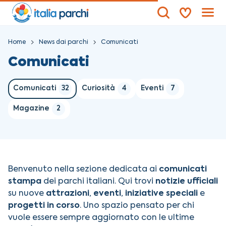
Home
News dai parchi
Comunicati
Comunicati
Comunicati
32
Curiosità
4
Eventi
7
Magazine
2
Benvenuto nella sezione dedicata ai
comunicati
stampa
dei parchi italiani. Qui trovi
notizie ufficiali
su nuove
attrazioni
,
eventi
,
iniziative speciali
e
progetti in corso
. Uno spazio pensato per chi
vuole essere sempre aggiornato con le ultime