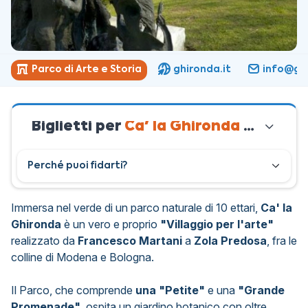
Parco di Arte e Storia
ghironda.it
info@ghi
Biglietti per
Ca' la Ghironda Modern
Perché puoi fidarti?
Immersa nel verde di un parco naturale di 10 ettari,
Ca' la
Ghironda
è un vero e proprio
"Villaggio per l'arte"
realizzato da
Francesco Martani
a
Zola Predosa
, fra le
colline di Modena e Bologna.
Il Parco, che comprende
una "Petite"
e una
"Grande
Promenade",
ospita un giardino botanico con oltre